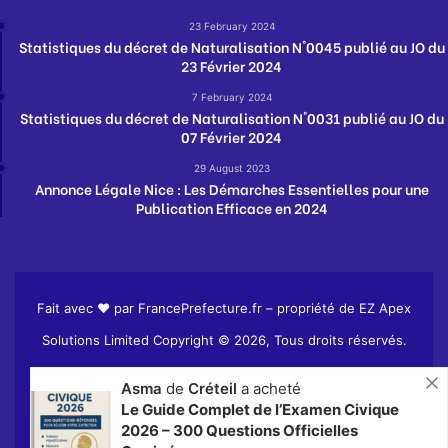
23 February 2024
Statistiques du décret de Naturalisation N°0045 publié au JO du
23 Février 2024
7 February 2024
Statistiques du décret de Naturalisation N°0031 publié au JO du
07 Février 2024
29 August 2023
Annonce Légale Nice : Les Démarches Essentielles pour une
Publication Efficace en 2024
Fait avec ❤️ par
FrancePrefecture.fr
– propriété de EZ Apex
Solutions Limited Copyright © 2026, Tous droits réservés.
Accueil
Articles
Naturalisation
Asma
de
Créteil
a acheté
Le Guide Complet de l’Examen Civique
Politique de confidentialité
Conditions générales de vente
2026 – 300 Questions Officielles
Corrigées