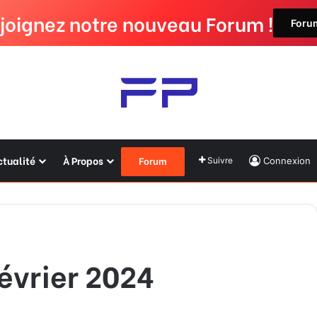
joignez notre nouveau Forum !
Foru
ctualité
À Propos
Suivre
Connexion
Forum
Février 2024