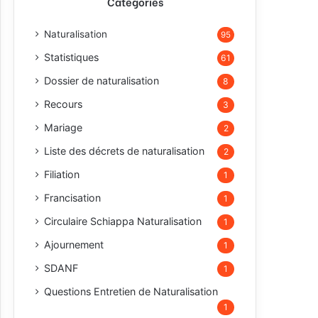
Catégories
Naturalisation
95
Statistiques
61
Dossier de naturalisation
8
Recours
3
Mariage
2
Liste des décrets de naturalisation
2
Filiation
1
Francisation
1
Circulaire Schiappa Naturalisation
1
Ajournement
1
SDANF
1
Questions Entretien de Naturalisation
1