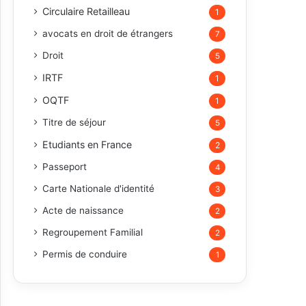
Circulaire Retailleau
1
avocats en droit de étrangers
7
Droit
5
IRTF
1
OQTF
1
Titre de séjour
5
Etudiants en France
2
Passeport
4
Carte Nationale d'identité
3
Acte de naissance
2
Regroupement Familial
2
Permis de conduire
1