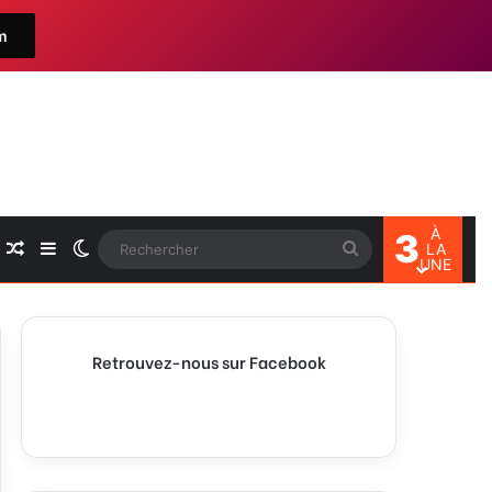
m
À
3
Article Aléatoire
Sidebar (barre latérale)
Switch skin
Rechercher
LA
UNE
Retrouvez-nous sur Facebook